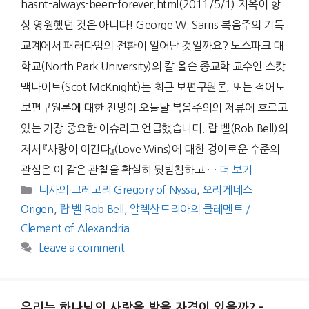
hasnt-always-been-forever.html(2011/5/1) 지옥이 항
상 영원했던 것은 아니다! George W. Sarris 복음주의 기독
교계에서 패러다임의 전환이 일어난 것일까요? 노스파크 대
학교(North Park University)의 칼 올슨 종교학 교수인 스캇
맥나이트(Scot McKnight)는 최근 보편구원론, 또는 적어도
보편구원론에 대한 전망이 오늘날 복음주의의 저류에 흐르고
있는 가장 중요한 이슈라고 언급했습니다. 랍 벨(Rob Bell)의
저서 『사랑이 이긴다』(Love Wins)에 대한 경이로운 수준의
관심은 이 같은 관찰을 확실히 뒷받침하고 …
더 보기
Categories
니사의 그레고리 Gregory of Nyssa
,
오리게네스
Origen
,
랍 벨 Rob Bell
,
알렉산드리아의 클레멘트 /
Clement of Alexandria
Leave a comment
우리는 하나님의 사랑을 받을 자격이 있을까? –